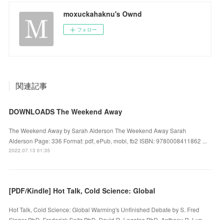
moxuckahaknu's Ownd
フォロー
関連記事
DOWNLOADS The Weekend Away
The Weekend Away by Sarah Alderson The Weekend Away Sarah
Alderson Page: 336 Format: pdf, ePub, mobi, fb2 ISBN: 9780008411862 ...
2022.07.13 01:35
[PDF/Kindle] Hot Talk, Cold Science: Global
Hot Talk, Cold Science: Global Warming's Unfinished Debate by S. Fred
Singer PhD, Frederick Seitz PhD, David R. Legates PhD, Anthony R. Lup…